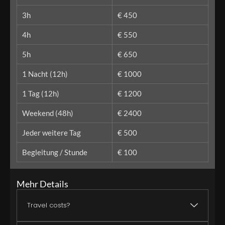
3h
€ 450
4h
€ 550
5h
€ 650
1 Nacht (12h)
€ 1000
1 Tag (12h)
€ 1200
Weekend (48h)
€ 2400
Jeder weitere Tag
€ 500
Begleitung / Stunde
€ 100
Mehr Details
Travel costs?