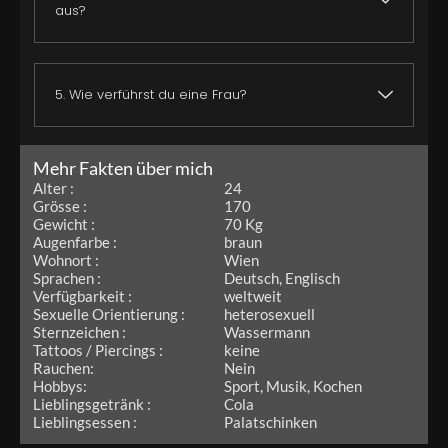
aus?
5. Wie verführst du eine Frau?
Mehr Fakten über mich
Alter :
24
Grösse :
170
Gewicht :
70 Kg
Augenfarbe :
braun
Wohnort :
Wien
Sprachen :
Deutsch, Englisch
Verfügbarkeit :
weltweit
Sexuelle Orientierung :
heterosexuell
Sternzeichen :
Wassermann
Tattoos / Piercings :
keine
Rauchen:
Nein
Hobbys:
Sport, Musik, Kochen
Lieblingsgetränk :
Cola
Lieblingsessen :
Palatschinken