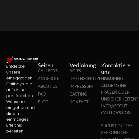
Seiten
Verlinkung
Kontaktiere
Entdecke
CALLBOYS
AGB'S
uns
unsere
einzigartigen
ANGEBOTE
DATENSCHUTZERKLÄRUNG
HAST DU
Callboys, die
ALLGEMEINE
ABOUT US
IMPRESSUM
auf deine
FRAGEN ODER
FAQ
CASTING
persönlichen
UNSICHERHEITEN?
Wünsche
BLOG
KONTACT
INFO@SCOUT-
eingehen und
CALLBOYS.COM
dir ein
einmaliges
Erlebnis
SUCHST DU DAS
bereiten.
PERSÖNLICHE